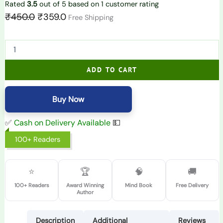
Rated
3.5
out of 5 based on
1
customer rating
₹
450.0
₹
359.0
Free Shipping
ADD TO CART
Buy Now
✅
Cash on Delivery Available
💵
100+ Readers
⭐
🏆
🧠
🚚
100+ Readers
Award Winning
Mind Book
Free Delivery
Author
Description
Additional
Reviews