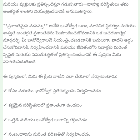
మరియు వ్యక్తులకు ప్రతిస్పందిస్తూ గడుపుతారు—బాహ్య పరిస్థితులు తమ
అంతర్గత శాంతిని నియంత్రించడానికి అనుమతిస్తారు.
**ప్రశాంతమైన మనస్సు** అనేది భావోద్వేగ బలం, మానసిక స్థిరత్వం మరియు
శాశ్వత అంతర్గత ప్రశాంతతను పెంపొందించుకోవడానికి ఒక ఆచరణాత్మక
మార్గదర్శి. మీ భావోద్వేగాలచే నియంత్రించబడటానికి బదులుగా, వాటిని అర్థం
చేసుకోవడానికి, నిర్వహించడానికి మరియు జీవితంలోని సవాళ్లకు మరింత
స్పష్టత మరియు సమతుల్యతతో ప్రతిస్పందించడానికి ఈ పుస్తకం మీకు
సహాయపడుతుంది.
ఈ పుస్తకంలో, మీరు ఈ క్రింది వాటిని ఎలా చేయాలో నేర్చుకుంటారు:
✔ కోపం మరియు భావోద్వేగ ప్రతిచర్యలను నిర్వహించడం
✔ కష్టమైన పరిస్థితులలో ప్రశాంతంగా ఉండటం
✔ ఒత్తిడి మరియు భావోద్వేగ భారాన్ని తగ్గించడం
✔ సంబంధాలను మరింత పరిణతితో నిర్వహించడం