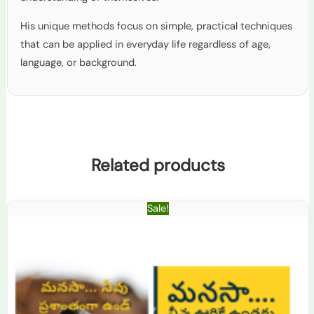
His unique methods focus on simple, practical techniques
that can be applied in everyday life regardless of age,
language, or background.
Related products
Original
Current
Sale!
price
price
was:
is:
₹900.0.
₹599.0.