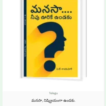
₹450.0.
₹349.0.
Telegu
మనసా, నిష్క్రియంగా ఉండకు.