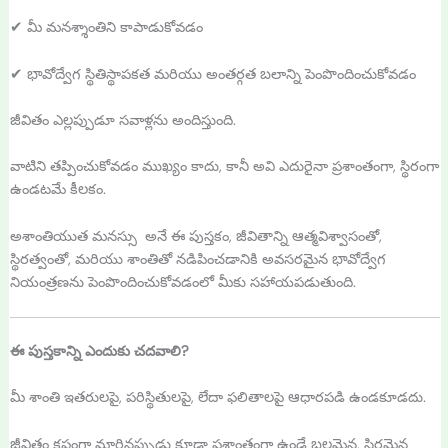
✔ మీ మనశ్శాంతిని కాపాడుకోవడం
✔ భావోద్వేగ స్థితిస్థాపకత మరియు అంతర్గత బలాన్ని పెంపొందించుకోవడం
జీవితం ఎల్లప్పుడూ సవాళ్లను అందిస్తుంది.
వాటిని తప్పించుకోవడం ముఖ్యం కాదు, కానీ అవి ఎదురైనా ప్రశాంతంగా, స్థిరంగా
ఉండటమే కీలకం.
అశాంతియుత మనస్సు అనే ఈ పుస్తకం, జీవితాన్ని ఆత్మవిశ్వాసంతో,
స్థిరత్వంతో, మరియు శాంతితో నడిపించడానికి అవసరమైన భావోద్వేగ
నియంత్రణను పెంపొందించుకోవడంలో మీకు సహాయపడుతుంది.
ఈ పుస్తకాన్ని ఎందుకు చదవాలి?
మీ శాంతి ఇతరులపై, పరిస్థితులపై, లేదా ఫలితాలపై ఆధారపడి ఉండకూడదు.
జీవితం కష్టంగా మారినప్పుడు కూడా ప్రశాంతంగా ఉండే బలమైన, స్థిరమైన