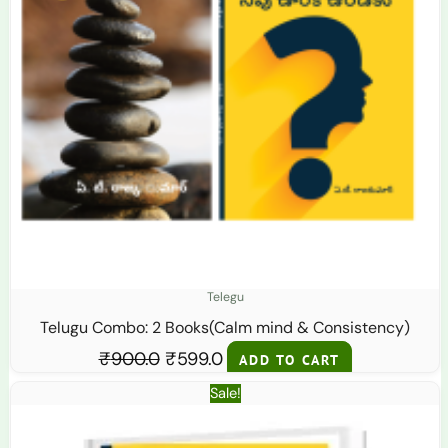
Telegu
Telugu Combo: 2 Books(Calm mind & Consistency)
₹
900.0
₹
599.0
ADD TO CART
Original
Current
Sale!
price
price
was:
is: