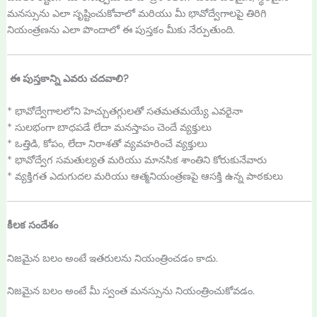
మనస్సును ఎలా సృష్టించుకోవాలో మరియు మీ భావోద్వేగాలపై తిరిగి
నియంత్రణను ఎలా పొందాలో ఈ పుస్తకం మీకు నేర్పుతుంది.
ఈ పుస్తకాన్ని ఎవరు చదవాలి?
* భావోద్వేగాలలోని హెచ్చుతగ్గులతో సతమతమయ్యే ఎవరైనా
* సులభంగా బాధపడే లేదా మనస్తాపం చెందే వ్యక్తులు
* ఒత్తిడి, కోపం, లేదా నిరాశతో వ్యవహరించే వ్యక్తులు
* భావోద్వేగ సమతుల్యత మరియు మానసిక శాంతిని కోరుకునేవారు
* వ్యక్తిగత ఎదుగుదల మరియు ఆత్మనియంత్రణపై ఆసక్తి ఉన్న పాఠకులు
కీలక సందేశం
నిజమైన బలం అంటే ఇతరులను నియంత్రించడం కాదు.
నిజమైన బలం అంటే మీ స్వంత మనస్సును నియంత్రించుకోవడం.