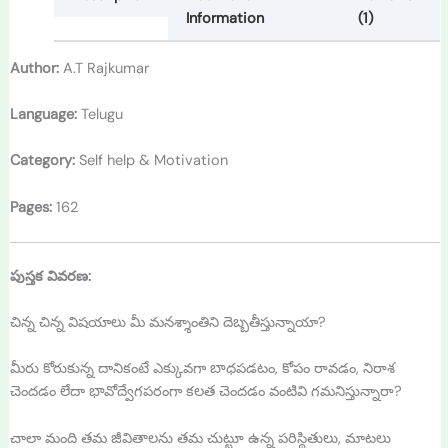
Information
(1)
Author:
A.T Rajkumar
Language:
Telugu
Category:
Self help & Motivation
Pages:
162
పుస్తక వివరణ:
చిన్న చిన్న విషయాలు మీ మనశ్శాంతిని దెబ్బతీస్తున్నాయా?
మీరు కోరుకున్న దానికంటే ఎక్కువగా బాధపడటం, కోపం రావడం, నిరాశ
చెందడం లేదా భావోద్వేగపరంగా కలత చెందడం వంటివి గమనిస్తున్నారా?
చాలా మంది తమ జీవితాలను తమ చుట్టూ ఉన్న పరిస్థితులు, మాటలు