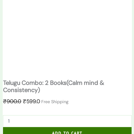
Telugu Combo: 2 Books(Calm mind &
Consistency)
₹
900.0
₹
599.0
Free Shipping
ADD TO CART