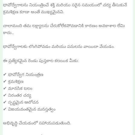
భావోద్వేగాలను నియంత్రించే శక్తి మరియు సరైన సమయంలో చర్య తీసుకునే
క్రమశిక్షణ కూడా అంతే ముఖ్యమైనవి.
చాలామంది తమ లక్ష్యాలను చేరుకోలేకపోవడానికి కారణం అవకాశాల లేమి
కాదు…
భావోద్వేగాలకు లొంగిపోవడం మరియు పనులను వాయిదా వేయడం.
ఈ ప్రత్యేకమైన రెండు పుస్తకాల కలయిక మీకు:
✔ భావోద్వేగ నియంత్రణ
✔ క్రమశిక్షణ
✔ మానసిక బలం
✔ నిరంతర చర్య
✔ స్పష్టమైన ఆలోచన
✔ విజయవంతమైన మనస్తత్వం
అభివృద్ధి చేయడంలో సహాయపడుతుంది.