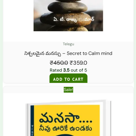
Telegu
నిశ్చలమైన మనస్సు – Secret to Calm mind
₹
450.0
₹
359.0
Rated
3.5
out of 5
ADD TO CART
Original
Current
Sale!
price
price
was:
is:
₹450.0.
₹349.0.