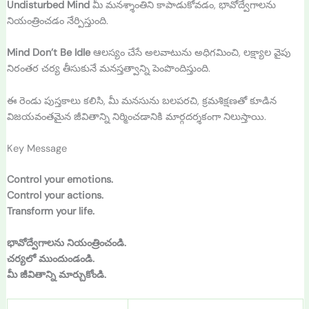
Undisturbed Mind
మీ మనశ్శాంతిని కాపాడుకోవడం, భావోద్వేగాలను
నియంత్రించడం నేర్పిస్తుంది.
Mind Don’t Be Idle
ఆలస్యం చేసే అలవాటును అధిగమించి, లక్ష్యాల వైపు
నిరంతర చర్య తీసుకునే మనస్తత్వాన్ని పెంపొందిస్తుంది.
ఈ రెండు పుస్తకాలు కలిసి, మీ మనసును బలపరచి, క్రమశిక్షణతో కూడిన
విజయవంతమైన జీవితాన్ని నిర్మించడానికి మార్గదర్శకంగా నిలుస్తాయి.
Key Message
Control your emotions.
Control your actions.
Transform your life.
భావోద్వేగాలను నియంత్రించండి.
చర్యలో ముందుండండి.
మీ జీవితాన్ని మార్చుకోండి.